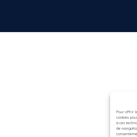
Pour offrir 
cookies pour
à ces techn
de navigatio
consentement