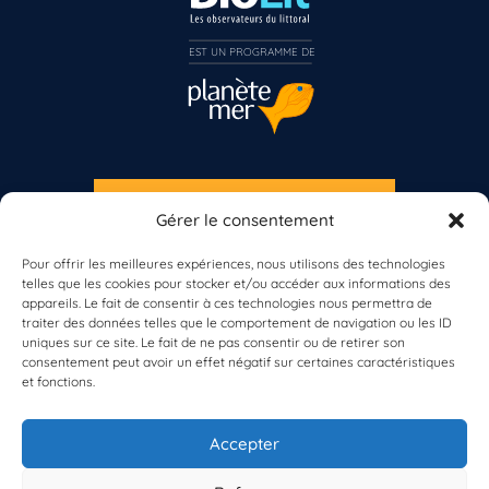
EST UN PROGRAMME DE  
S'INSCRIRE À LA NEWSLETTER
Gérer le consentement
PLANÈTE MER
Pour offrir les meilleures expériences, nous utilisons des technologies
Vous n’êtes pas encore inscrit à Biolit ?
telles que les cookies pour stocker et/ou accéder aux informations des
appareils. Le fait de consentir à ces technologies nous permettra de
traiter des données telles que le comportement de navigation ou les ID
Inscrivez-vous dès maintenant
uniques sur ce site. Le fait de ne pas consentir ou de retirer son
consentement peut avoir un effet négatif sur certaines caractéristiques
et fonctions.
À propos de Planète Mer
À propos de BioLit
Accepter
Vos données d'observation
Ressources
Résultats du programme