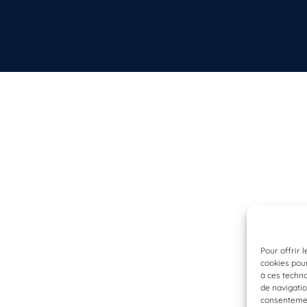
Pour offrir 
cookies pour
à ces techn
de navigatio
consentement