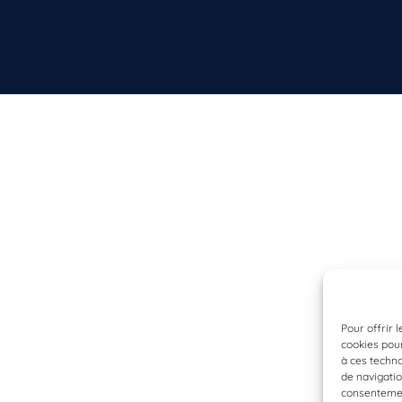
Pour offrir 
cookies pour
à ces techn
de navigatio
consentement