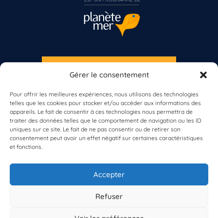
S'INSCRIRE À LA NEWSLETTER
Gérer le consentement
PLANÈTE MER
Pour offrir les meilleures expériences, nous utilisons des technologies
telles que les cookies pour stocker et/ou accéder aux informations des
Vous n’êtes pas encore inscrit à Biolit ?
appareils. Le fait de consentir à ces technologies nous permettra de
traiter des données telles que le comportement de navigation ou les ID
uniques sur ce site. Le fait de ne pas consentir ou de retirer son
Inscrivez-vous dès maintenant
consentement peut avoir un effet négatif sur certaines caractéristiques
et fonctions.
À propos de Planète Mer
À propos de BioLit
Accepter
Vos données d'observation
Ressources
Résultats du programme
Refuser
Contacts
Mentions légales