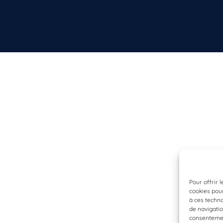
Pour offrir 
cookies pour
à ces techn
de navigatio
consentement