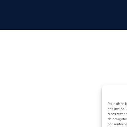
Pour offrir 
cookies pour
à ces techn
de navigatio
consentement