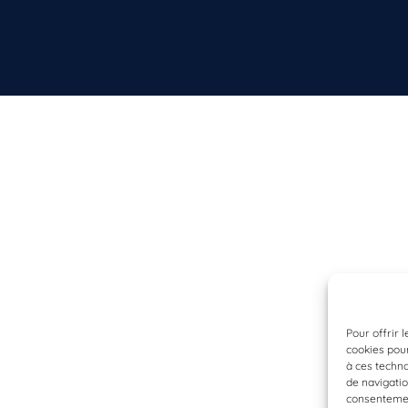
Pour offrir 
cookies pour
à ces techn
de navigatio
consentement