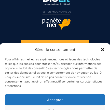
EST UN PROGRAMME DE  
S'INSCRIRE À LA NEWSLETTER
Gérer le consentement
PLANÈTE MER
Vous n’êtes pas encore inscrit à Biolit ?
Pour offrir les meilleures expériences, nous utilisons des technologies
telles que les cookies pour stocker et/ou accéder aux informations des
appareils. Le fait de consentir à ces technologies nous permettra de
Inscrivez-vous dès maintenant
traiter des données telles que le comportement de navigation ou les ID
uniques sur ce site. Le fait de ne pas consentir ou de retirer son
consentement peut avoir un effet négatif sur certaines caractéristiques
et fonctions.
À propos de Planète Mer
À propos de BioLit
Accepter
Vos données d'observation
Ressources
Résultats du programme