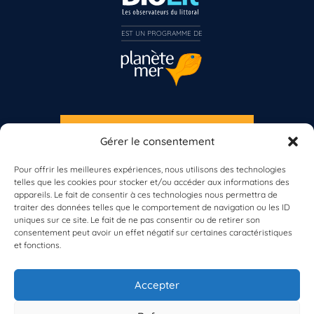
EST UN PROGRAMME DE  
Vous n’êtes pas encore inscrit à Biolit ?
S'INSCRIRE À LA NEWSLETTER
Gérer le consentement
PLANÈTE MER
Inscrivez-vous dès maintenant
Pour offrir les meilleures expériences, nous utilisons des technologies
telles que les cookies pour stocker et/ou accéder aux informations des
appareils. Le fait de consentir à ces technologies nous permettra de
traiter des données telles que le comportement de navigation ou les ID
uniques sur ce site. Le fait de ne pas consentir ou de retirer son
consentement peut avoir un effet négatif sur certaines caractéristiques
et fonctions.
À propos de Planète Mer
À propos de BioLit
Accepter
Vos données d'observation
Ressources
Résultats du programme