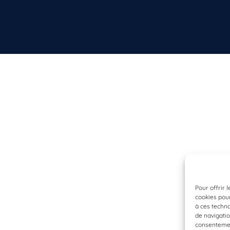
Pour offrir 
cookies pour
à ces techn
de navigatio
consentement