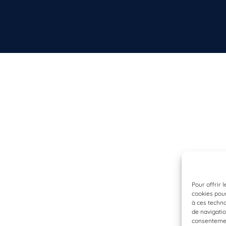
Pour offrir 
cookies pour
à ces techn
de navigatio
consentement