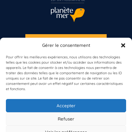
S'INSCRIRE À LA NEWSLETTER
Gérer le consentement
PLANÈTE MER
Pour offrir les meilleures expériences, nous utilisons des technologies
telles que les cookies pour stocker et/ou accéder aux informations des
appareils. Le fait de consentir à ces technologies nous permettra de
Vous n’êtes pas encore inscrit à Biolit ?
traiter des données telles que le comportement de navigation ou les ID
uniques sur ce site. Le fait de ne pas consentir ou de retirer son
consentement peut avoir un effet négatif sur certaines caractéristiques
Inscrivez-vous dès maintenant
et fonctions.
À propos de Planète Mer
À propos de BioLit
Accepter
Vos données d'observation
Ressources
Résultats du programme
Refuser
Contacts
Mentions légales