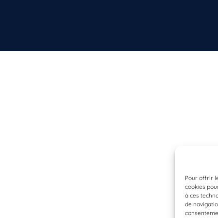
Pour offrir 
cookies pour
à ces techn
de navigatio
consentement