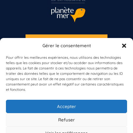
S'INSCRIRE À LA NEWSLETTER
Gérer le consentement
PLANÈTE MER
Pour offrir les meilleures expériences, nous utilisons des technologies
telles que les cookies pour stocker et/ou accéder aux informations des
appareils. Le fait de consentir à ces technologies nous permettra de
traiter des données telles que le comportement de navigation ou les ID
Vous n’êtes pas encore inscrit à Biolit ?
uniques sur ce site. Le fait de ne pas consentir ou de retirer son
consentement peut avoir un effet négatif sur certaines caractéristiques
et fonctions.
Inscrivez-vous dès maintenant
À propos de Planète Mer
À propos de BioLit
Accepter
Vos données d'observation
Ressources
Résultats du programme
Refuser
Contacts
Mentions légales