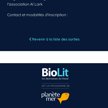
l'association Al Lark
Contact et modalités d'inscription :
Vous n’êtes pas encore inscrit à Biolit ?
Revenir à la liste des sorties
Inscrivez-vous dès maintenant
EST UN PROGRAMME DE  