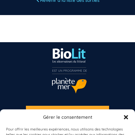
Revenir à la liste des sorties
Vous n’êtes pas encore inscrit à Biolit ?
Inscrivez-vous dès maintenant
EST UN PROGRAMME DE  
S'INSCRIRE À LA NEWSLETTER
Gérer le consentement
PLANÈTE MER
Pour offrir les meilleures expériences, nous utilisons des technologies
telles que les cookies pour stocker et/ou accéder aux informations des