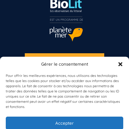
EST UN PROGRAMME DE  
S'INSCRIRE À LA NEWSLETTER
Gérer le consentement
PLANÈTE MER
Pour offrir les meilleures expériences, nous utilisons des technologies
telles que les cookies pour stocker et/ou accéder aux informations des
appareils. Le fait de consentir à ces technologies nous permettra de
traiter des données telles que le comportement de navigation ou les ID
uniques sur ce site. Le fait de ne pas consentir ou de retirer son
consentement peut avoir un effet négatif sur certaines caractéristiques
et fonctions.
À propos de Planète Mer
À propos de BioLit
Accepter
Vos données d'observation
Ressources