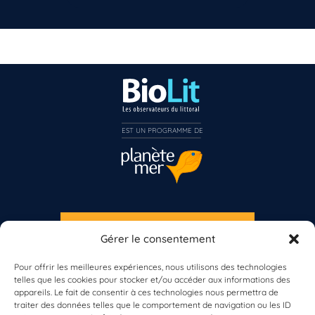
Vous n’êtes pas encore inscrit à Biolit ?
Inscrivez-vous dès maintenant
EST UN PROGRAMME DE  
S'INSCRIRE À LA NEWSLETTER
Gérer le consentement
PLANÈTE MER
Pour offrir les meilleures expériences, nous utilisons des technologies
telles que les cookies pour stocker et/ou accéder aux informations des
appareils. Le fait de consentir à ces technologies nous permettra de
traiter des données telles que le comportement de navigation ou les ID