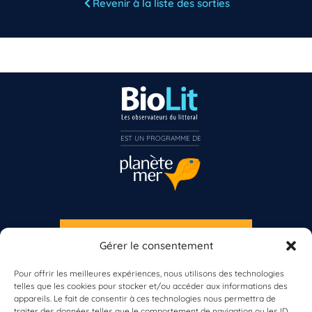
Revenir à la liste des sorties
Vous n’êtes pas encore inscrit à Biolit ?
Inscrivez-vous dès maintenant
EST UN PROGRAMME DE  
S'INSCRIRE À LA NEWSLETTER
Gérer le consentement
PLANÈTE MER
Pour offrir les meilleures expériences, nous utilisons des technologies
telles que les cookies pour stocker et/ou accéder aux informations des
appareils. Le fait de consentir à ces technologies nous permettra de
traiter des données telles que le comportement de navigation ou les ID