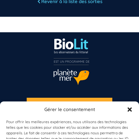
Revenir à la liste des sorties
Vous n’êtes pas encore inscrit à Biolit ?
Inscrivez-vous dès maintenant
EST UN PROGRAMME DE  
S'INSCRIRE À LA NEWSLETTER
Gérer le consentement
PLANÈTE MER
Pour offrir les meilleures expériences, nous utilisons des technologies
telles que les cookies pour stocker et/ou accéder aux informations des
appareils. Le fait de consentir à ces technologies nous permettra de
traiter des données telles que le comportement de navigation ou les ID