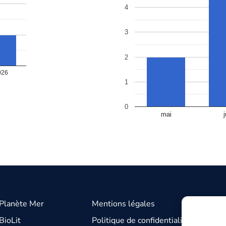
4
3
2
026
1
0
mai
j
 Planète Mer
Mentions légales
BioLit
Politique de confidentialité