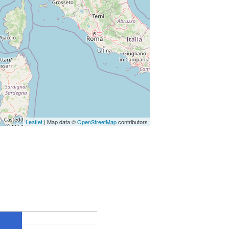
Leaflet
| Map data ©
OpenStreetMap
contributors