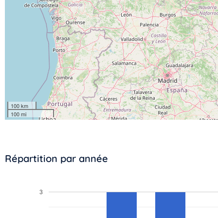
100 km
100 mi
Répartition par année
3