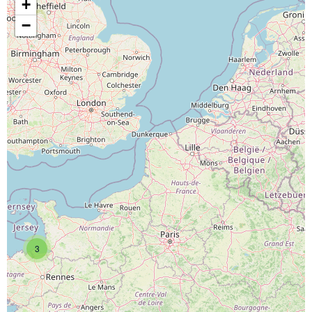
+
−
3