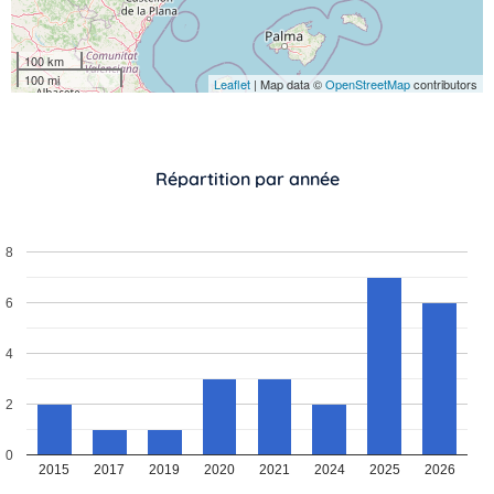
100 km
100 mi
Leaflet
| Map data ©
OpenStreetMap
contributors
Répartition par année
8
6
Vous n’êtes pas encore inscrit à Biolit ?
4
Inscrivez-vous dès maintenant
2
0
2015
2017
2019
2020
2021
2024
2025
2026