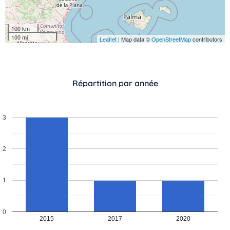
100 km
100 mi
Leaflet
| Map data ©
OpenStreetMap
contributors
Répartition par année
3
Vous n’êtes pas encore inscrit à Biolit ?
2
Inscrivez-vous dès maintenant
1
0
2015
2017
2020