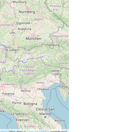
aflet
| Map data ©
OpenStreetMap
contributors