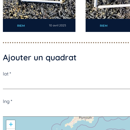
10 avril 2025
RIEM
RIEM
Ajouter un quadrat
lat
*
lng
*
+