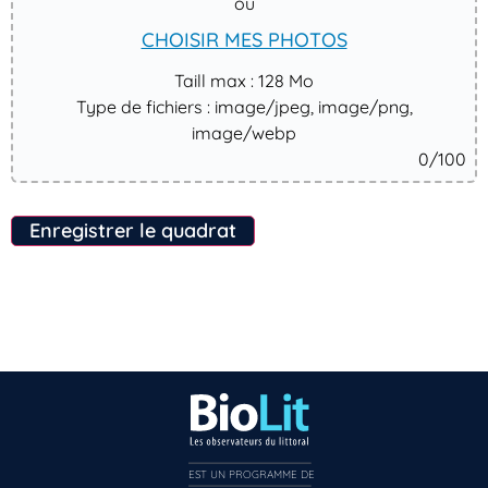
ou
CHOISIR MES PHOTOS
Taill max : 128 Mo
Type de fichiers : image/jpeg, image/png,
image/webp
0
/100
Enregistrer le quadrat
EST UN PROGRAMME DE  