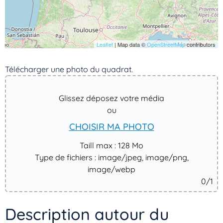
Leaflet
| Map data ©
OpenStreetMap
contributors
Télécharger une photo du quadrat. ​
Glissez déposez votre média
ou
CHOISIR MA PHOTO
Taill max : 128 Mo
Type de fichiers : image/jpeg, image/png,
image/webp
0
/1
Description autour du