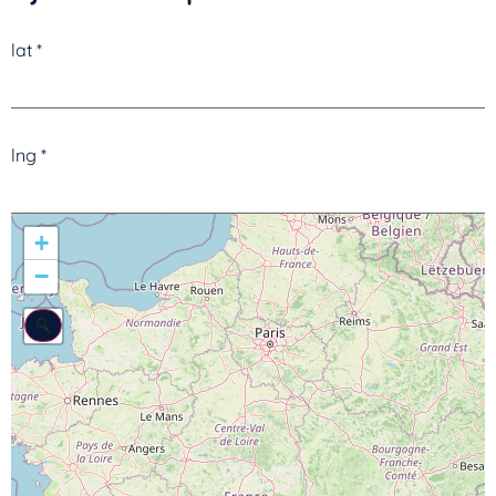
lat
*
lng
*
+
−