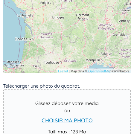
Leaflet
| Map data ©
OpenStreetMap
contributors
Télécharger une photo du quadrat. ​
Glissez déposez votre média
ou
CHOISIR MA PHOTO
Taill max : 128 Mo