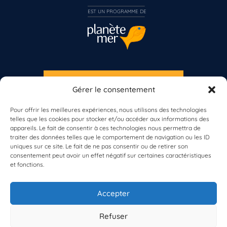
EST UN PROGRAMME DE  
S'INSCRIRE À LA NEWSLETTER
Gérer le consentement
PLANÈTE MER
Pour offrir les meilleures expériences, nous utilisons des technologies
telles que les cookies pour stocker et/ou accéder aux informations des
appareils. Le fait de consentir à ces technologies nous permettra de
traiter des données telles que le comportement de navigation ou les ID
uniques sur ce site. Le fait de ne pas consentir ou de retirer son
consentement peut avoir un effet négatif sur certaines caractéristiques
et fonctions.
À propos de Planète Mer
À propos de BioLit
Accepter
Vos données d'observation
Ressources
Résultats du programme
Refuser
Contacts