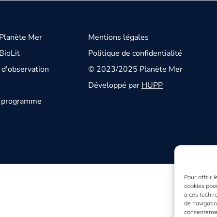
 Planète Mer
Mentions légales
BioLit
Politique de confidentialité
d'observation
© 2023/2025 Planète Mer
Développé par
HUPP
u programme
Pour offrir 
cookies pour
à ces techn
de navigatio
consentement