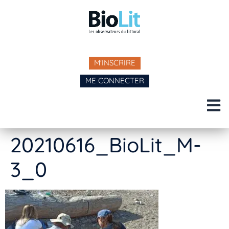
M'INSCRIRE
ME CONNECTER
20210616_BioLit_M-
3_0